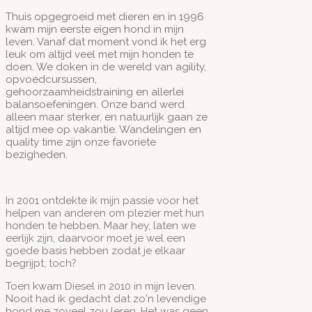
Thuis opgegroeid met dieren en in 1996
kwam mijn eerste eigen hond in mijn
leven. Vanaf dat moment vond ik het erg
leuk om altijd veel met mijn honden te
doen. We doken in de wereld van agility,
opvoedcursussen,
gehoorzaamheidstraining en allerlei
balansoefeningen. Onze band werd
alleen maar sterker, en natuurlijk gaan ze
altijd mee op vakantie. Wandelingen en
quality time zijn onze favoriete
bezigheden.
In 2001 ontdekte ik mijn passie voor het
helpen van anderen om plezier met hun
honden te hebben. Maar hey, laten we
eerlijk zijn, daarvoor moet je wel een
goede basis hebben zodat je elkaar
begrijpt, toch?
Toen kwam Diesel in 2010 in mijn leven.
Nooit had ik gedacht dat zo'n levendige
hond me zoveel zou leren. Het was geen