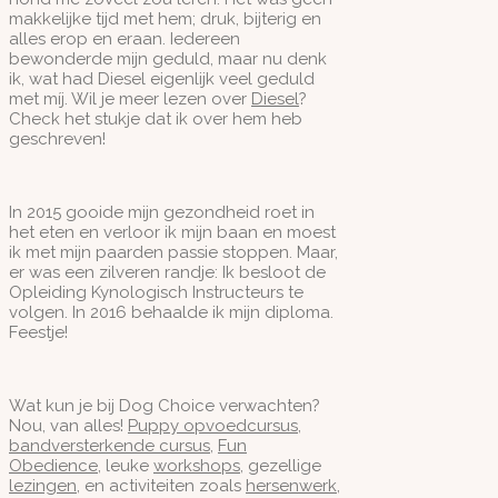
makkelijke tijd met hem; druk, bijterig en
alles erop en eraan. Iedereen
bewonderde mijn geduld, maar nu denk
ik, wat had Diesel eigenlijk veel geduld
met míj. Wil je meer lezen over
Diesel
?
Check het stukje dat ik over hem heb
geschreven!
In 2015 gooide mijn gezondheid roet in
het eten en verloor ik mijn baan en moest
ik met mijn paarden passie stoppen. Maar,
er was een zilveren randje: Ik besloot de
Opleiding Kynologisch Instructeurs te
volgen. In 2016 behaalde ik mijn diploma.
Feestje!
Wat kun je bij Dog Choice verwachten?
Nou, van alles!
Puppy opvoedcursus
,
bandversterkende cursus
,
Fun
Obedience
, leuke
workshops
, gezellige
lezingen,
en activiteiten zoals
hersenwerk
,