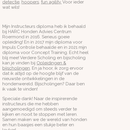
detectie
,
hoopers
,
fun agility.
Voor ieder
wat wils!
Mijn Instructeurs diploma heb ik behaald
bij HARC Honden Advies Centrum
Roermond in 2016. Serieus goeie
opleiding! En in 2017 mijn diploma voor
Impuls Controle behaalde en in 2021 mijn
diploma voor Concept Training. Echt heel
blij mee! Verdere Scholing en bijscholing
kan je vinden bij
Opleidingen &
bijscholingen
. En ja hoor, ik zorg ervoor
dat ik altijd op de hoogte blijf van de
nieuwste ontwikkelingen in de
hondenwereld. Bijscholingen? Daar ben
ik vaak te vinden!
Speciale dank! Naar de inspirerende
instructeurs die me hebben
aangemoedigd om steeds verder te
kijken en nooit te stoppen met leren.
Samen maken we de wereld van honden
en hun baasjes een stukje beter en