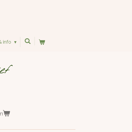
& info
ef
en