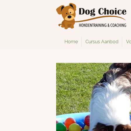
Ga
direct
naar
de
hoofdinhoud
Home
Cursus Aanbod
Vo