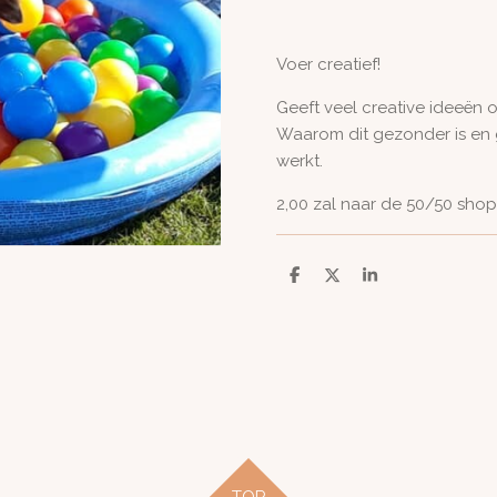
Voer creatief!
Geeft veel creative ideeën 
Waarom dit gezonder is e
werkt.
2,00 zal naar de 50/50 shop 
D
D
S
e
e
h
l
e
a
e
l
r
n
e