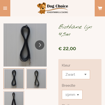
Ga
direct
naar
de
Biothane lijn
hoofdinhoud
4,5m
€ 22,00
Kleur
Breedte