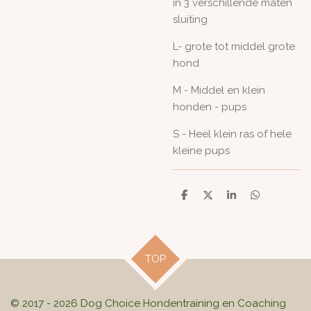
in 3 verschillende maten
sluiting
L- grote tot middel grote
hond
M - Middel en klein
honden - pups
S - Heel klein ras of hele
kleine pups
D
D
S
D
e
e
h
e
l
e
a
l
e
l
r
e
n
e
n
TOP
© 2017 - 2026 Dog Choice Hondentraining en Coaching