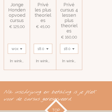
Jonge
Privé
Privé
Honden
les plus
cursus 4
opvoed
theoriel
lessen
cursus
es
plus
theoriel
€ 125,00
€ 45,00
es
€ 160,00
In winkelwagen
In winkelwagen
In winkelwagen
Na inschrijving en betaling is je plek
voor de cursus gereserveerd.
TOP